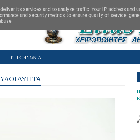
eliver its services and to analyze traffic. Your IP address and 
ormance and security metrics to ensure quality of service, gen
abuse.
Σ
ΕΠΙΚΟΙΝΩΝΙΑ
ΞΥΛΟΓΛΥΠΤΑ
Η
Ε
Η
π
W