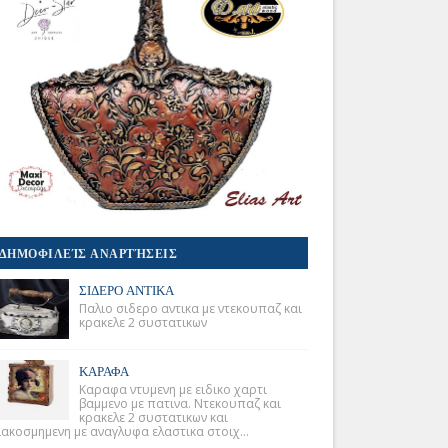
ΔΗΜΟΦΙΛΕΊΣ ΑΝΑΡΤΉΣΕΙΣ
ΣΙΔΕΡΟ ΑΝΤΙΚΑ
Παλιο σιδερο αντικα με ντεκουπαζ και
κρακελε 2 συστατικων
ΚΑΡΑΦΑ
Καραφα ντυμενη με ειδικο χαρτι
βαμμενο με πατινα. Ντεκουπαζ και
κρακελε 2 συστατικων και
ιακοσμημενη με αναγλυφα ελαστικα στοιχ...