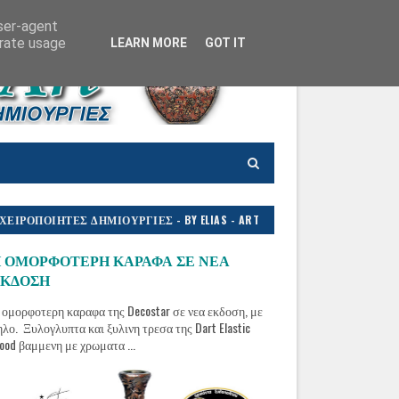
user-agent
erate usage
LEARN MORE
GOT IT
ΧΕΙΡΟΠΟΙΗΤΕΣ ΔΗΜΙΟΥΡΓΙΕΣ - BY ELIAS - ART
 ΟΜΟΡΦΟΤΕΡΗ ΚΑΡΑΦΑ ΣΕ ΝΕΑ
ΚΔΟΣΗ
 ομορφοτερη καραφα της Decostar σε νεα εκδοση, με
ηλο. Ξυλογλυπτα και ξυλινη τρεσα της Dart Elastic
ood βαμμενη με χρωματα ...