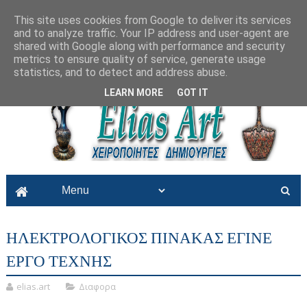
This site uses cookies from Google to deliver its services
and to analyze traffic. Your IP address and user-agent are
shared with Google along with performance and security
metrics to ensure quality of service, generate usage
statistics, and to detect and address abuse.
LEARN MORE
GOT IT
ΗΛΕΚΤΡΟΛΟΓΙΚΟΣ ΠΙΝΑΚΑΣ ΕΓΙΝΕ
ΕΡΓΟ ΤΕΧΝΗΣ
elias.art
Διαφορα