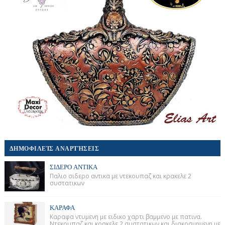
ΔΗΜΟΦΙΛΕΊΣ ΑΝΑΡΤΉΣΕΙΣ
ΣΙΔΕΡΟ ΑΝΤΙΚΑ
Παλιο σιδερο αντικα με ντεκουπαζ και κρακελε 2
συστατικων
ΚΑΡΑΦΑ
Καραφα ντυμενη με ειδικο χαρτι βαμμενο με πατινα.
Ντεκουπαζ και κρακελε 2 συστατικων και διακοσμημενη με