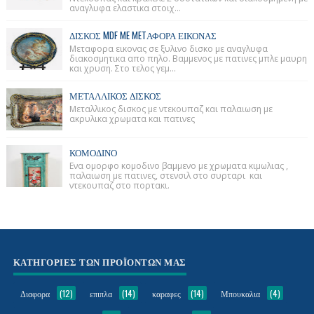
αναγλυφα ελαστικα στοιχ...
ΔΙΣΚΟΣ MDF ME METΑΦΟΡΑ ΕΙΚΟΝΑΣ
Μεταφορα εικονας σε ξυλινο δισκο με αναγλυφα
διακοσμητικα απο πηλο. Βαμμενος με πατινες μπλε μαυρη
και χρυση. Στο τελος γεμ...
ΜΕΤΑΛΛΙΚΟΣ ΔΙΣΚΟΣ
Μεταλλικος δισκος με ντεκουπαζ και παλαιωση με
ακρυλικα χρωματα και πατινες
ΚΟΜΟΔΙΝΟ
Ενα ομορφο κομοδινο βαμμενο με χρωματα κιμωλιας ,
παλαιωση με πατινες, στενσιλ στο συρταρι και
ντεκουπαζ στο πορτακι.
ΚΑΤΗΓΟΡΙΕΣ ΤΩΝ ΠΡΟΪΟΝΤΩΝ ΜΑΣ
Διαφορα
(12)
επιπλα
(14)
καραφες
(14)
Μπουκαλια
(4)